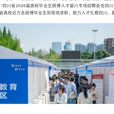
来”四川省2026届高校毕业生硕博人才留川专场招聘会在
省高校近万名硕博毕业生到现场求职，助力人才扎根四川、