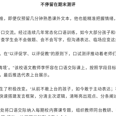
不停留在期末测评
准，即便仅预留几分钟熟悉课外文本，他也能精准把握情绪
开口交流。经过连续几年常态化口语训练，如今大部分孩子和
考查学生会不会做题、会不会写字，但沟通表达、临场应变这
。在“以评促学、以评促教”的原则下，口试测评推动着老师
真情境’。”该校语文教师李怀容在口语交际课上，按照学段目
，最后推选代表上台展示。
生了积极改变。“从前不敢上台的孩子，如今敢于主动表达；
快速搭建发言框架，分清主次逻辑，清晰亮出观点、分条阐
务处将口语交际纳入每期校内赛课专题，组织教师同台教研、