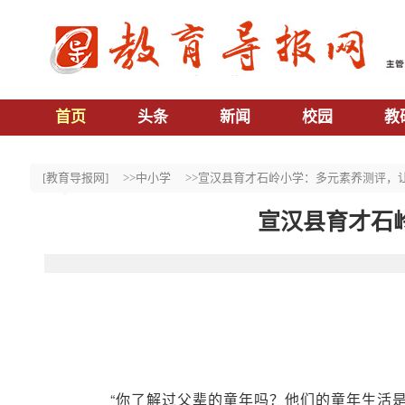
首页
头条
新闻
校园
教
[教育导报网]
>>中小学
>>宣汉县育才石岭小学：多元素养测评，
宣汉县育才石
“你了解过父辈的童年吗？他们的童年生活