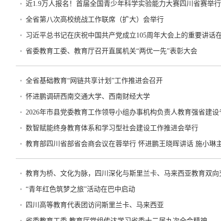
近1.9万人报名！首届全国青少年科学实验能力大赛四川省赛举行
全省第八次高校统战工作联席（扩大）会举行
习近平总书记在庆祝中国共产党成立105周年大会上的重要讲
省委教育工委、教育厅召开直属机关“两优一先”表彰大会
全省基础教育“网链共享计划”工作推进会召开
怀进鹏调研西南交通大学、西南财经大学
2026年市县党委教育工作领导小组办事机构负责人教育强省建
数智赋能终身教育体系和学习型社会建设工作推进会举行
教育部四川省部省会商会议在蓉举行 怀进鹏王晓晖讲话 施小琳
教育为桥、文化为脉，四川深化与斯里兰卡、马来西亚教育双向
“青年红色筑梦之旅”活动在巴中启动
四川高等教育代表团访问斯里兰卡、马来西亚
省委教育工委 教育厅党组传达学习省委十二届九次全会精神