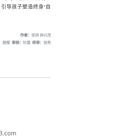
引导孩子塑造终身“自
作者：
张玥 钟兴茂
：
殷樱
审核：
杜蕾
终审：
倪秀