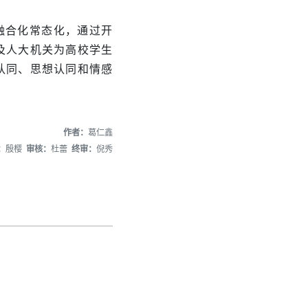
融合化常态化，通过开
及人大机关为高校学生
认同、思想认同和情感
作者：
葛仁鑫
：
殷樱
审核：
杜蕾
终审：
倪秀