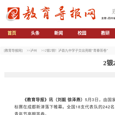
首页
头条
新闻
校园
教研
[教育导报网]
>>泸州
>>2银2铜！泸县九中学子交出亮眼“青春答卷”
2银
《
教育导报
》
讯
（刘毅 徐泽燕）
5月3日，由国
标赛在成都新津落下帷幕。全国18支代表队的242
青年节亮眼答卷。