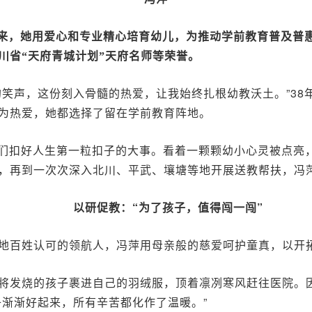
来，她用爱心和专业精心培育幼儿，为推动学前教育普及普
川省“天府青城计划”天府名师等荣誉。
的笑声，这份刻入骨髓的热爱，让我始终扎根幼教沃土。”38
为热爱，她都选择了留在学前教育阵地。
孩子们扣好人生第一粒扣子的大事。看着一颗颗幼小心灵被点亮
，再到一次次深入北川、平武、壤塘等地开展送教帮扶，冯萍
以研促教
：“为了孩子，值得闯一闯
”
地百姓认可的领航人，冯萍用母亲般的慈爱呵护童真，以开
将发烧的孩子裹进自己的羽绒服，顶着凛冽寒风赶往医院。
子渐渐好起来，所有辛苦都化作了温暖。”