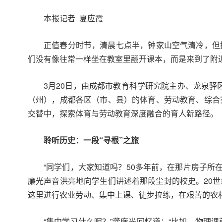
本报记者 夏应霞
正值春分时节，清晨七点半，钟家山空气清冷，但
们没有像往常一样坐在教室里翻开课本，而是来到了附近
3月20日，由成都市教育科学研究院主办、龙泉驿
（州），成都各区（市、县）的体育、劳动教育、综合实
交替中，探索体育与劳动教育深度融合的育人新路径。
聆听历史：一段“寻根”之旅
“同学们，大家知道吗？50多年前，在那片房子所
廉光声音洪亮地向学生们讲述着那段尘封的校史。20世
这里进行农业劳动、集中上课、徒步拉练，在艰苦的农
“集中学习什么呢？”龚廉光回忆道：“比如，物理