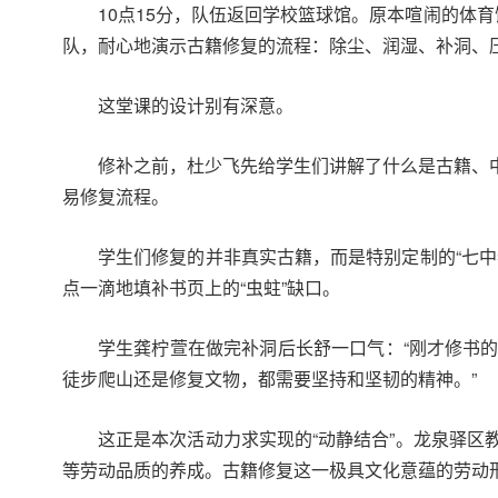
10点15分，队伍返回学校篮球馆。原本喧闹的体
队，耐心地演示古籍修复的流程：除尘、润湿、补洞、
这堂课的设计别有深意。
修补之前，杜少飞先给学生们讲解了什么是古籍、
易修复流程。
学生们修复的并非真实古籍，而是特别定制的“七
点一滴地填补书页上的“虫蛀”缺口。
学生龚柠萱在做完补洞后长舒一口气：“刚才修书
徒步爬山还是修复文物，都需要坚持和坚韧的精神。”
这正是本次活动力求实现的“动静结合”。龙泉驿
等劳动品质的养成。古籍修复这一极具文化意蕴的劳动形