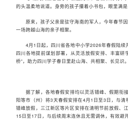
的头温柔地说道。身旁的孩子攥着小书包，眼里满是
原来，孩子父亲是驻守海南的军人，今年春节因
一场跨越山海的亲子相聚。
4月1日起，四川省各地中小学2026年春假
四川各地提前谋划部署，从灵活放假安排、丰富研
桥”，助力四川学子春日里赴山海、共相聚、长见识
据了解，各地春假安排均以灵活错峰、假期衔
阳等市（州）将3天春假安排在4月1日至3日，与
错峰放假，三江新区等片区安排在清明节前放假、江
15日至17日，与后续周末连休且无需调休，有效避