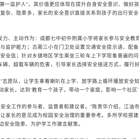
的“第一监护人”，其价值更应体现在提升自身安全意识、做好
况复杂、隐患多，家长的安全意识直接关系到孩子的出行安全
极发力、主动作为：成都七中初中附属小学将家长参与安全教育
识与监护能力；古蔺三小在门卫处设置交通安全提示语、配备
通安全弦；针对乡镇地区学生乘坐三轮车上下学现象普遍的问
”车辆、超载车辆的危害，引导家长选择安全接送方式，履行
叭”志愿队，让学生拿着喇叭在上学、放学路上循环播放安全
带动家长，达到‘教育一个孩子，带动一个家庭，影响一个社区’
校安全工作的参与者、监督者和建议者。”陈贵华介绍，江油
，让家长的意见成为校园安全治理的重要参考。多所学校搭建
边安全隐患、为护学工作建言献策。