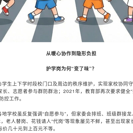
从暖心协作到隐形负担
护学岗为何“变了味”？
与学生上下学时段校门口及周边的秩序维护，实现家校协同守
家长、志愿者参与群防群治；2021年，教育部再次要求健全
防控工作。
各地学校虽反复强调“自愿参与”，但家委会排班、班级群接
术，老人替岗、花钱请人“代岗”等现象屡见不鲜，甚至出现
标价几十元到上百元不等。