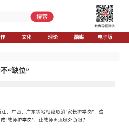
搜索
习作
文化
理论
融媒
电子版
不“缺位”
，浙江、广西、广东等地相继取消“家长护学岗”，这
成“教师护学岗”，让教师再添额外负担？