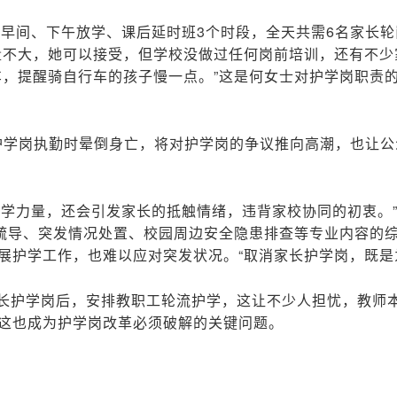
成早间、下午放学、课后延时班3个时段，全天共需6名家长
量不大，她可以接受，但学校没做过任何岗前培训，还有不少
车，提醒骑自行车的孩子慢一点。”这是何女士对护学岗职责
在护学岗执勤时晕倒身亡，将对护学岗的争议推向高潮，也让
护学力量，还会引发家长的抵触情绪，违背家校协同的初衷。
通疏导、突发情况处置、校园周边安全隐患排查等专业内容的
展护学工作，也难以应对突发状况。“取消家长护学岗，既是
长护学岗后，安排教职工轮流护学，这让不少人担忧，教师
这也成为护学岗改革必须破解的关键问题。