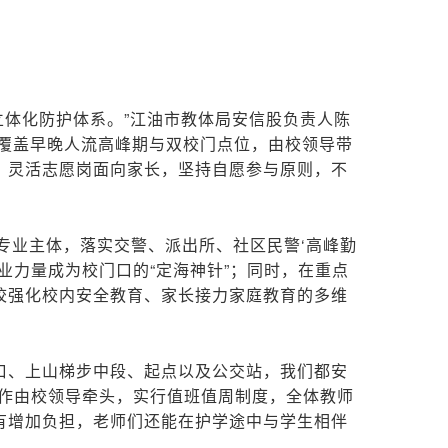
立体化防护体系。”江油市教体局安信股负责人陈
，覆盖早晚人流高峰期与双校门点位，由校领导带
；灵活志愿岗面向家长，坚持自愿参与原则，不
专业主体，落实交警、派出所、社区民警‘高峰勤
业力量成为校门口的“定海神针”；同时，在重点
校强化校内安全教育、家长接力家庭教育的多维
门口、上山梯步中段、起点以及公交站，我们都安
工作由校领导牵头，实行值班值周制度，全体教师
有增加负担，老师们还能在护学途中与学生相伴