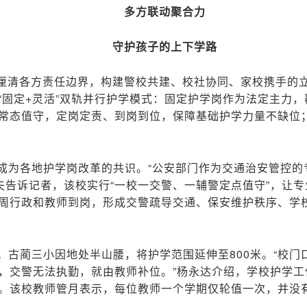
多方联动聚合力
守护孩子的上下学路
，厘清各方责任边界，构建警校共建、校社协同、家校携手的
“固定+灵活”双轨并行护学模式：固定护学岗作为法定主力
常态值守，定岗定责、到岗到位，保障基础护学力量不缺位
成为各地护学岗改革的共识。“公安部门作为交通治安管控的
夫告诉记者，该校实行“一校一交警、一辅警定点值守”，让专
周行政和教师到岗，形成交警疏导交通、保安维护秩序、学
。古蔺三小因地处半山腰，将护学范围延伸至800米。“校
，交警无法执勤，就由教师补位。”杨永达介绍，学校护学
。该校教师管月表示，每位教师一个学期仅轮值一次，并没