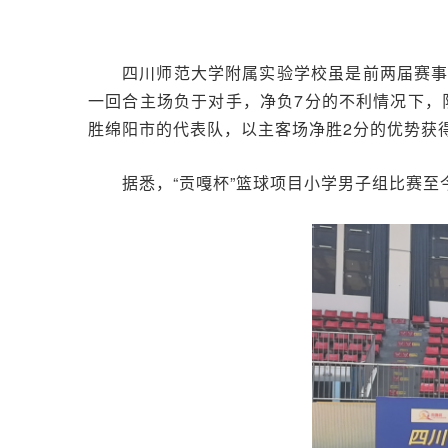
四川师范大学附属实验学校虽是前两届赛
一回合主场负于对手，净负7分的不利情况下，
胜绵阳市的代表队，以主客场净胜2分的优势获得
据悉，“贡嘎杯”篮球项目小学男子组比赛