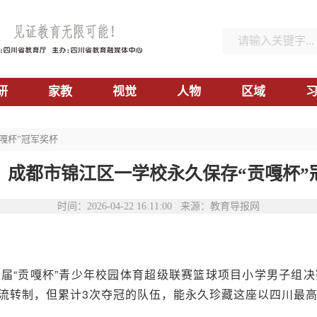
研
家教
视觉
人物
区域
嘎杯”冠军奖杯
！成都市锦江区一学校永久保存“贡嘎杯”
时间：2026-04-22 16:11:00 来源：教育导报网
届“贡嘎杯”青少年校园体育超级联赛篮球项目小学男子组
流转制，但累计3次夺冠的队伍，能永久珍藏这座以四川最