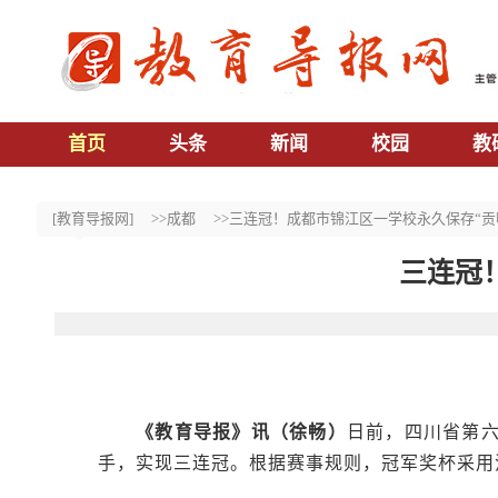
首页
头条
新闻
校园
教
[教育导报网]
>>成都
>>三连冠！成都市锦江区一学校永久保存“贡
三连冠
《教育导报》讯（徐畅）
日前，四川省第六
手，实现三连冠。根据赛事规则，冠军奖杯采用