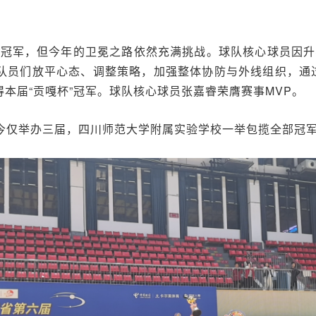
事冠军，但今年的卫冕之路依然充满挑战。球队核心球员因升
队员们放平心态、调整策略，加强整体协防与外线组织，通过
本届“贡嘎杯”冠军。球队核心球员张嘉睿荣膺赛事MVP。
至今仅举办三届，四川师范大学附属实验学校一举包揽全部冠