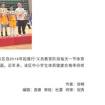
区自2016年起推行“义务教育阶段每天一节体育
新局面。近年来，该区中小学生体质健康合格率持续
作者：徐畅
编辑：周睿 审核：杜蕾 终审：倪秀