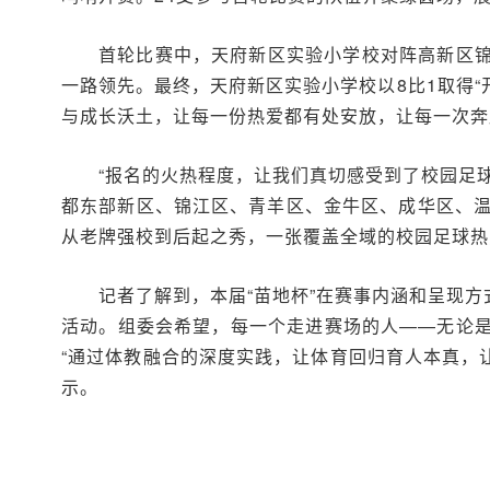
首轮比赛中，天府新区实验小学校对阵高新区
一路领先。最终，天府新区实验小学校以8比1取得“
与成长沃土，让每一份热爱都有处安放，让每一次奔
“报名的火热程度，让我们真切感受到了校园足
都东部新区、锦江区、青羊区、金牛区、成华区、温
从老牌强校到后起之秀，一张覆盖全域的校园足球热
记者了解到，本届“苗地杯”在赛事内涵和呈现
活动。组委会希望，每一个走进赛场的人——无论
“通过体教融合的深度实践，让体育回归育人本真，
示。