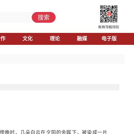
搜索
习作
文化
理论
融媒
电子版
傍晚时，几朵白云在夕阳的余晖下，被染成一片