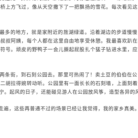
虹桥上方飞过，像从天空撒下了一把飘扬的雪花。每次看见这
最多的地方，就是家附近的旌湖绿道。沿着湖边的步道慢慢
的叔叔阿姨，每个人都在这里自由地享受休憩。我最喜欢趴在
术符号。顽皮的野鸭子一会儿撅起屁股扎个猛子钻进水里，应
两条街，到石刻公园去。那里可热闹了！卖土豆的伯伯在公
把二胡拉得婉转动听。公园里有一面长长的石刻墙，上面刻着
宁。起风的日子，还能碰见游人在公园放风筝，造型各异的
走遍，这些再普通不过的场景已经让我觉得，我的家乡真美