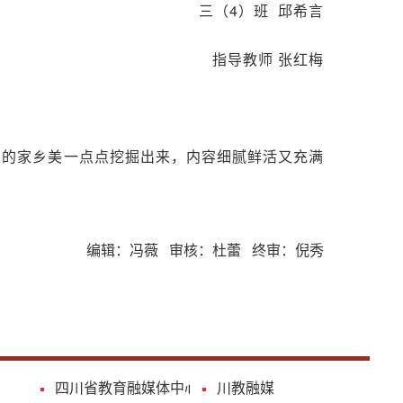
三（4）班 邱希言
指导教师 张红梅
里的家乡美一点点挖掘出来，内容细腻鲜活又充满
编辑：冯薇 审核：杜蕾 终审：倪秀
四川省教育融媒体中心
川教融媒