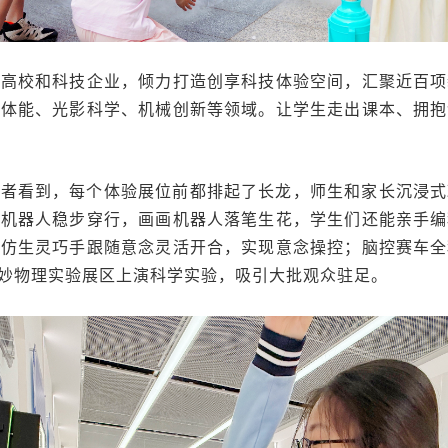
各大高校和科技企业，倾力打造创享科技体验空间，汇聚近百
字体能、光影科学、机械创新等领域。让学生走出课本、拥抱
记者看到，每个体验展位前都排起了长龙，师生和家长沉浸式
足机器人稳步穿行，画画机器人落笔生花，学生们还能亲手编
控仿生灵巧手跟随意念灵活开合，实现意念操控；脑控赛车全
妙物理实验展区上演科学实验，吸引大批观众驻足。