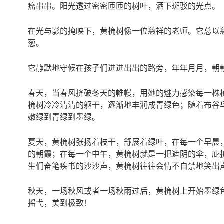
瘤串串。阳光透过密密匝匝的树叶，洒下斑驳的光点。
在光与影的掩映下，黄桷树像一位慈祥的老师。它总以
葱。
它静默地守候在孩子们进进出出的路旁，年年月月，朝
春天，当春风挤破冬天的帷幔，用她的魅力感染每一株
桷树冷冷清清的躯干，逐渐地丰润成青绿色；随着布谷
嫩绿到青绿到墨绿。
夏天，黄桷树张扬着枝干，舒展着绿叶，在每一个早晨
的朝霞；在每一个中午，黄桷树就是一把遮阴的伞，庇
生们奋笔疾书的沙沙声，黄桷树往往会情不自禁地笑出
秋天，一场秋风或者一场秋雨过后，黄桷树上开始墨绿
摇弋，美到极致！