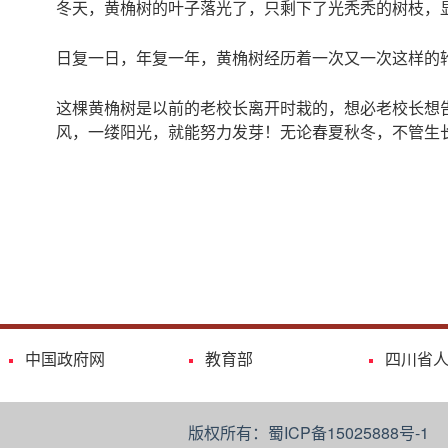
冬天，黄桷树的叶子落光了，只剩下了光秃秃的树枝，
日复一日，年复一年，黄桷树经历着一次又一次这样的
这棵黄桷树是以前的老校长离开时栽的，想必老校长想
风，一缕阳光，就能努力发芽！无论春夏秋冬，不管生
中国政府网
教育部
四川省
版权所有：蜀ICP备15025888号-