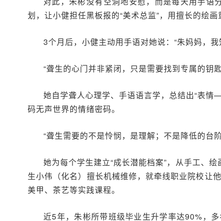
对此，朱彬没有空洞地安慰，而是每天用手语分
划，让小健担任黑板报的“美术总监”，用擅长的绘画
3个月后，小健主动用手语对她说：“朱妈妈，我
“聋生的心门并非紧闭，只是需要找到专属的钥匙
她自学聋人心理学、手语语言学，总结出“表情—
码无声世界的情绪密码。
“聋生需要的不是怜悯，是理解；不是降低的台阶
她为每个学生建立“成长潜能档案”，从手工、
生小伟（化名）擅长机械维修，就牵线职业院校让他
美甲、茶艺等实践课程。
近5年，朱彬所带班级毕业生升学率达90%，