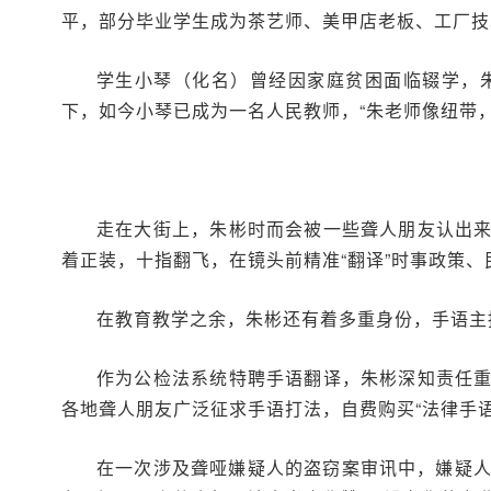
平，部分毕业学生成为茶艺师、美甲店老板、工厂技
学生小琴（化名）曾经因家庭贫困面临辍学，
下，如今小琴已成为一名人民教师，“朱老师像纽带
走在大街上，朱彬时而会被一些聋人朋友认出
着正装，十指翻飞，在镜头前精准“翻译”时事政策、
在教育教学之余，朱彬还有着多重身份，手语主
作为公检法系统特聘手语翻译，朱彬深知责任
各地聋人朋友广泛征求手语打法，自费购买“法律手语
在一次涉及聋哑嫌疑人的盗窃案审讯中，嫌疑人