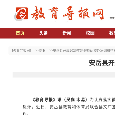
首页
头条
新闻
校园
教
[教育导报网]
>>资阳
>>安岳县开展2026年寒假期间校外培训机
安岳县开
《教育导报》讯（吴鑫 木易）
为认真落实
反弹，近日，安岳县教育和体育局联合县文广
作。