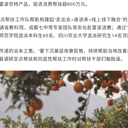
雷波农特产品，促进消费帮扶超800万元。
点帮扶工作队帮助构建起“走出去+请进来+线上线下融合”
请省教科院、成都七中等专家团队常态化赴雷波送教；通过“9
师范学院选派本科生65名、四川农业大学选派研究生14名顶
传递的治本之策。“要下沉基层体察民情，持续帮助当地改善
县调研定点帮扶和托底性帮扶工作时对帮扶干部们勉励道。