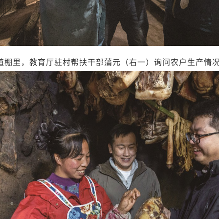
殖棚里，教育厅驻村帮扶干部蒲元（右一）询问农户生产情