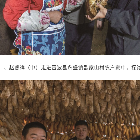
）、赵睿祥（中）走进雷波县永盛镇欧家山村农户家中，探