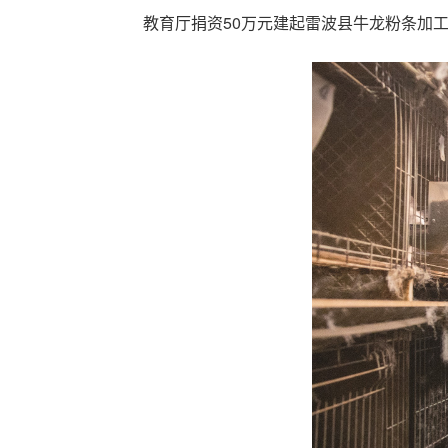
教育厅捐资50万元建起雷波县牛龙粉条加