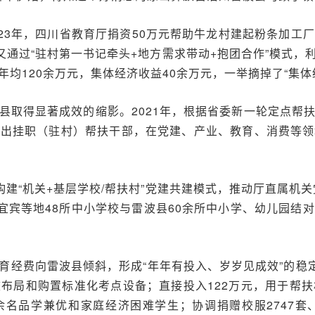
023年，四川省教育厅捐资50万元帮助牛龙村建起粉条加工
又通过“驻村第一书记牵头+地方需求带动+抱团合作”模式
均120余万元，集体经济收益40余万元，一举摘掉了“集体
县取得显著成效的缩影。2021年，根据省委新一轮定点帮
派出挂职（驻村）帮扶干部，在党建、产业、教育、消费等领
构建“机关+基层学校/帮扶村”党建共建模式，推动厅直属机关
、宜宾等地48所中小学校与雷波县60余所中小学、幼儿园结
经费向雷波县倾斜，形成“年年有投入、岁岁见成效”的稳定格
布局和购置标准化考点设备；直接投入122万元，用于帮
余名品学兼优和家庭经济困难学生；协调捐赠校服2747套、