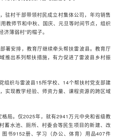
厂，驻村干部带领村民成立村集体公司，年均销售
，利用教师节和中秋、国庆、元旦等时间节点，组织
经济薄弱村”的帽子。
扶部署安排，教育厅继续牵头帮扶雷波县。教育厅
域推出系列帮扶措施，有力促进了雷波县乡村振
党组织与雷波县15所学校、14个帮扶村党支部建
对，实现教学经验、师资力量、课程资源的跨区域
局。仅2025年，就有2941万元中央和省级教
扶村蓄水池、厕所、村委会等民生项目的新建、改
图书9152册、学习（办公、体育）用品407件