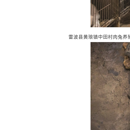
雷波县黄琅镇中田村肉兔养