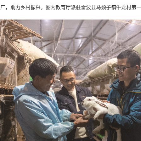
工厂，助力乡村振兴。图为教育厅派驻雷波县马颈子镇牛龙村第