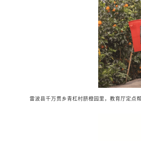
雷波县千万贯乡青杠村脐橙园里，教育厅定点