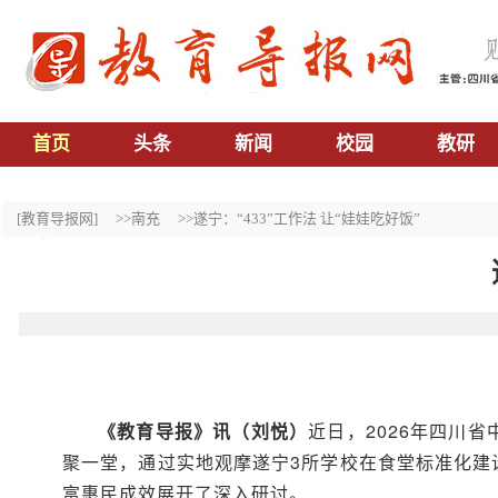
首页
头条
新闻
校园
教研
[教育导报网]
>>南充
>>遂宁：“433”工作法 让“娃娃吃好饭”
《
教育导报
》
讯
（
刘悦
）
近日，2026年四川
聚一堂，通过实地观摩遂宁3所学校在食堂标准化建
富惠民成效展开了深入研讨。