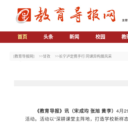
首页
头条
新闻
校园
教
[教育导报网]
>>甘孜
>>长宁泸定携手行 同课异构展风采
《
教育
导报
》
讯
（
宋成均 张旭 黄李
）
4月
活动。活动以“深耕课堂主阵地，打造学校新样