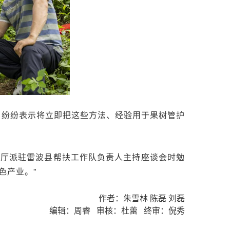
，纷纷表示将立即把这些方法、经验用于果树管护
育厅派驻雷波县帮扶工作队负责人主持座谈会时勉
色产业。”
作者：朱雪林 陈磊 刘磊
编辑：周睿 审核：杜蕾 终审：倪秀