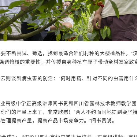
是要不断尝试、筛选，找到最适合咱们村种的大樱桃品种。”
强调修枝的重要性，并传授自身种植车厘子带动全村发家致
云则谈到病虫害的防治：“何时用药、针对不同的虫害用什
职业高级中学正高级讲师闫书贵和四川省园林技术教师教学团
，你们的产量上来了，非常欣慰！”两人不约而同地提到要坚
化管理提高产量，提高产品市场竞争力。”闫书贵说。
就会成功。”汉源县职业高级中学执行校长、正高级讲师、高级