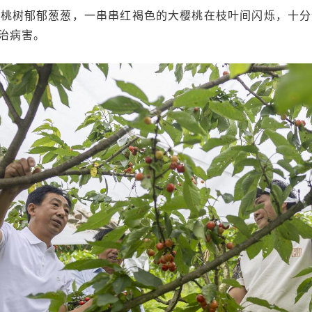
樱桃树郁郁葱葱，一串串红褐色的大樱桃在枝叶间闪烁，十分
治病害。