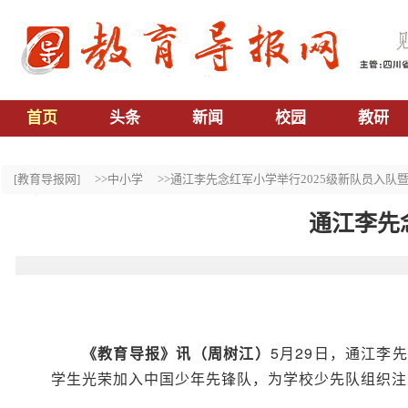
首页
头条
新闻
校园
教研
[教育导报网]
>>中小学
>>通江李先念红军小学举行2025级新队员入队
通江李先
《
教育
导报
》
讯
（
周树江
）
5月29日，通江李
学生光荣加入中国少年先锋队，为学校少先队组织注