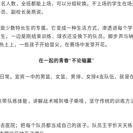
报名人数，全班都能上场，可以分组轮换。不上场的学生在场
委员、副校长吴燕说。
再是少数特长生的专属。它变成一种生活方式，渗透进每个学
生，一边是刚结束训练、球衣还没换下的队员。脚步声与呐
热土上，一些孩子开始冒尖，在赛场中发芽开花。
在一起的青春“不论输赢”
日常。宜宾一中的男篮、女篮、男排、女排4支队伍，就是在
5点带队练体能，讲解战术喊到嗓子嘶哑，坚守传统的训练方
送去医院；把每个队员都当成自己的孩子。队员王宇忻天天练