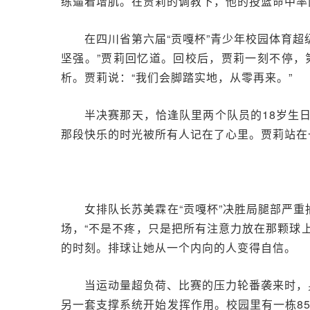
练逼着增肌。在贾莉的调教下，他的投篮命中率
在四川省第六届“贡嘎杯”青少年校园体育
坚强。”贾莉回忆道。回校后，贾莉一刻不停
析。贾莉说：“我们会脚踏实地，从零再来。”
半决赛那天，恰逢队里两个队员的18岁生
那段快乐的时光被所有人记在了心里。贾莉站在
女排队长苏美霖在“贡嘎杯”决胜局腿部严
场，“不是不疼，只是把所有注意力放在那颗球
的时刻。排球让她从一个内向的人变得自信。
当运动量超负荷、比赛的压力轮番袭来时，
另一套支撑系统开始发挥作用。校园里有一栋8