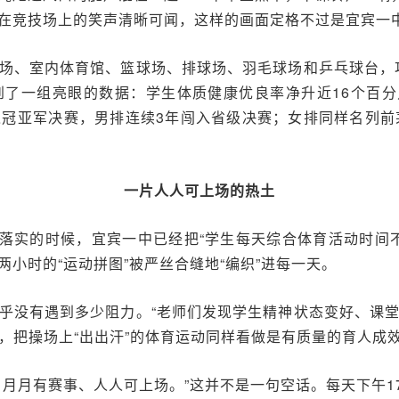
在竞技场上的笑声清晰可闻，这样的画面定格不过是宜宾一
场、室内体育馆、篮球场、排球场、羽毛球场和乒乓球台，
到了一组亮眼的数据：学生体质健康优良率净升近16个百分
冠亚军决赛，男排连续3年闯入省级决赛；女排同样名列前茅
一片
人人可上场
的热土
否落实的时候，宜宾一中已经把“学生每天综合体育活动时间
小时的“运动拼图”被严丝合缝地“编织”进每一天。
乎没有遇到多少阻力。“老师们发现学生精神状态变好、课
”，把操场上“出出汗”的体育运动同样看做是有质量的育人成
月月有赛事、人人可上场。”这并不是一句空话。每天下午17