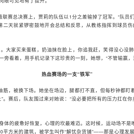
肉眼可见地有了提升。
超级联赛总决赛上，贾莉的队伍以1分之差输掉了冠军。“队员
，第二天就紧锣密鼓地开会总结和反思，从教练指挥到球员伤
日。大家买来蛋糕，奶油抹在脸上，你追我赶，笑得没心没
一旁看着，用手机记录下这珍贵的一刻，她想，“不管输赢，
热血赛场的一支“铁军”
重抽筋，被换下场。她坐在场边，腿都打不直，但每秒钟都盯着
上”。赛后，队友围过来对她说：“没必要把所有的压力扛在你
身体的疲惫好恢复，心理的坎最难迈。这时候，运动场不是唯
50平方米的建筑，被学生叫作“解忧杂货铺”——那是心理发