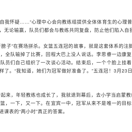
自我怀疑……“心理中心会向教练组提供全体体育生的心理
，无论输赢，队员们都会与教练共同复盘，防止他们陷入自
开膀子”在赛场拼杀。女篮五连冠的故事，就是这套体系的注脚
场，全队输掉了比赛，回程大巴上没人说话。李思睿一边康复
，队员们自己组织了一次谈心活动。结束后，一个个脸上挂着
样了。“我知道，她们为冠军做好准备了。”五连冠！3月23
带起来，年轻教练也成长了，我就退到幕后，去小学当启蒙教
投篮，一下，又一下。在宜宾一中，冠军从来不是唯一的目标
进课表的“两小时”真正的答案。