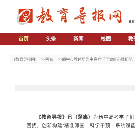
首页
头条
新闻
校园
教
[教育导报网]
>>南充
>>阆中市教体局为中高考学子做好心理护航
《教育导报》讯（蒲鑫）
为给中高考学子们
困扰，创新构建“精准筛查—科学干预—系统赋