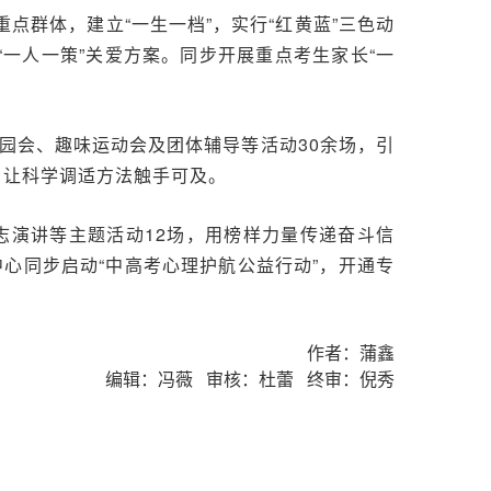
点群体，建立“一生一档”，实行“红黄蓝”三色动
一人一策”关爱方案。同步开展重点考生家长“一
游园会、趣味运动会及团体辅导等活动30余场，引
，让科学调适方法触手可及。
志演讲等主题活动12场，用榜样力量传递奋斗信
心同步启动“中高考心理护航公益行动”，开通专
作者：蒲鑫
编辑：冯薇 审核：杜蕾 终审：倪秀