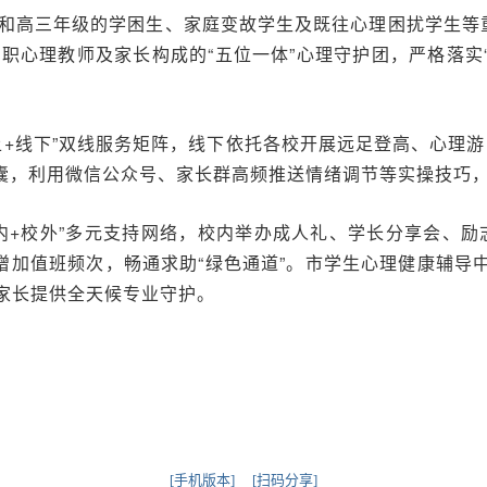
和高三年级的学困生、家庭变故学生及既往心理困扰学生等重
职心理教师及家长构成的“五位一体”心理守护团，严格落实“
上+线下”双线服务矩阵，线下依托各校开展远足登高、心理
锦囊，利用微信公众号、家长群高频推送情绪调节等实操技巧
内+校外”多元支持网络，校内举办成人礼、学长分享会、励
增加值班频次，畅通求助“绿色通道”。市学生心理健康辅导中
生及家长提供全天候专业守护。
[手机版本]
[扫码分享]