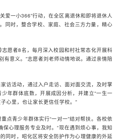
爱一小366”行动，在全区离退休和即将退休人
。同时，整合学校、家庭、社会三方力量，精心
。
银龄志愿者8名，每月深入校园和村社常态化开展科
别有意义。”志愿者刘老师动情地说。通过亲情陪
。
展家访活动，通过入户走访、面对面交流，及时掌
青少年群体底数，开展成因分析，并建立“一生一
子心里，也让家长更信任学校。”
对重点青少年群体实行“一对一”结对帮扶。各校依
确保心理服务专业及时。“现在遇到烦心事，我知
线的同时，昭化区将安全防护作为心理健康的外延