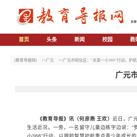
首页
头条
新闻
校园
教
[教育导报网]
>>广元
>>广元市昭化区：“关爱一小366”行动，护
广元市
《教育导报》讯（何彦燕 王欢）
近日，广
生活近况。一旁，一名留守儿童边练字边说：“
小366”行动，以银龄智慧护航重点青少年成长