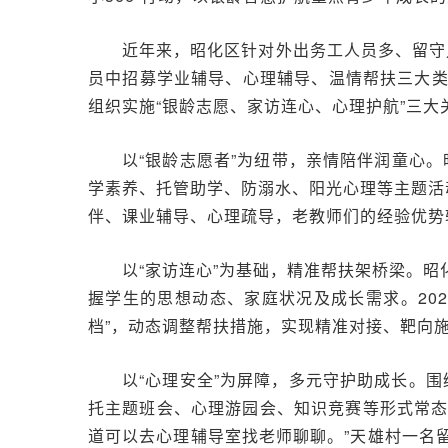
近年来，昭化区针对外出务工人员多、留守
员中招募学业辅导、心理辅导、温情帮扶三大
组织实施“银龄志愿、家访连心、心理护航”三
以“银龄志愿者”为纽带，亲情陪伴润童心。
学素养、托管助学、防溺水、阳光心理等主题活
伴、课业辅导、心理疏导，老教师们的经验优势
以“家访连心”为基础，精准帮扶架桥梁。
握学生的思想动态、家庭状况及成长需求。20
档”，动态调整帮扶措施，实现精准对接、靶向
以“心理安全”为屏障，多元守护助成长。围
托主题班会、心理游园会、知识竞赛等形式常态
道可以去心理辅导室找老师聊聊。”天雄村一名