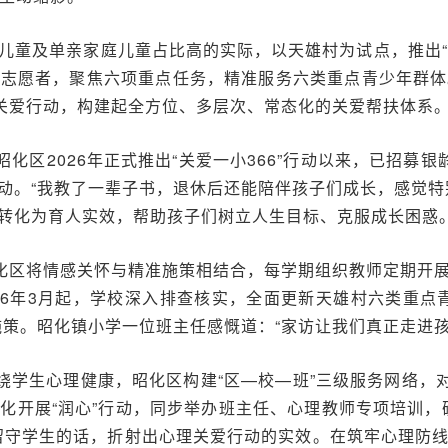
儿童及单亲家庭儿童占比高的实际，以天雄村为试点，推出“关
类志愿者，聚焦六项重点任务，精准服务六类重点青少年群体
大关爱行动，构建起全方位、多层次、常态化的关爱帮扶体系
昭化区2026年正式推出“关爱一小366”行动以来，已招募
动。“我教了一辈子书，退休后还能陪伴孩子们成长，感觉特
转化为育人实效，帮助孩子们树立人生目标、克服成长困惑
昭化区将情感关怀与精准施策相结合，每学期组织教师定期开
26年3月起，学校深入排查核实，全面更新天雄村六类重点
施策。昭化镇小学一位班主任感慨道：“家访让我们真正走进孩
绕学生心理健康，昭化区构建“区—校—班”三级服务网络，
化开展“润心”行动，同步举办班主任、心理教师专项培训，
留守学生的话，折射出心理关爱行动的实效。在筑牢心理防