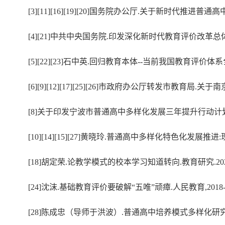
[3][11][16][19][20]国务院办公厅.关于新时代推进
[4][21]中共中央国务院.印发深化新时代教育评价改革总体方案.
[5][22][23]石中英.回归教育本体--当前我国教育评价体系刍议
[6][9][12][17][25][26]市政府办公厅转发市教
[8]关于印发宁波市普通高中多样化发展三年提升行动计划的通知
[10][14][15][27]黄晓玲.普通高中多样化特色化发展推进:
[18]胡定荣.论教学模式的校本学习知道转向.教育研究.202
[24]沈沫.基础教育评价要破解“五唯”顽瘴.人民教育,2018-12
[28]陈成忠（导师于洪波）.普通高中培养模式多样化研究.山东