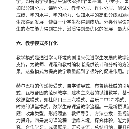
学。如有的学校根据生源状况提出“重基础、小步子、
如以分班分层、课程分层、教学分层、作业分层、测试
成绩、学习水平、学习能力、认知水平的高低分成AB两
生都得到发展，使每一个学生都得到成功。分类分层设
生的潜在能力得到提升，潜质得到最优化的发展，最大
六、教学模式多样化
教学模式是通过学习环境的创设来促进学生发展的教学
支持，为教师、课程和教材编制者提供设计和分析的方
果，这些模式为提高教学质量起到了很好的促进作用。[1
赫尔巴特的传递接受式、自学辅导式、布鲁纳杜威的引
式、瓦根舍因的范例教学、建构主义者的抛锚教学，基
效课堂模式，如杜郎口三三六模式、昌乐二中271模式
时效的课堂模式。数学生命课堂教学流程。一是新授课
题；收集类型，形成题篇；教师导引，方法点拨；重视
力提升。四是复习课流程：激趣入境，探究体验，能力
究，合作学习；成果展示，汇报交流；总结归纳，提升