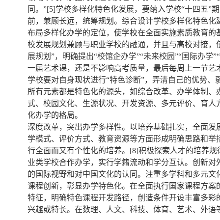
同。”[5]学校多样化特色化发展，要纳入学校“十四
前，兼顾长远，统筹规划。综合设计学校多样化特色化
布局多样化办学的定位，使学校在全面实施素质教育的
校发展规划兼顾与职业学校的融通，并且与高校对接，使高
展规划”，明确提出“校馆企办学”“未来校园”“国际办
一届艺术课，还是不影响高考质量，最后每周上一节艺
学校要对自身现状进行“特色诊断”，弄清自己的优势
所有元素都是特色化的源头，如综合改革、办学体制、
式、校园文化、生源状况、开发资源、多元评价、育人方
化办学的格局。
深度改革，突出办学多样性。以培养基础扎实，全面发
学模式、评价方式、教育资源等方面形成明确思路和举
行全面而又有个性化的培养。[8]积极探索人才的培养
业类学校合作办学，实行学籍流动和学分互认。创新对
的国际视野和对中国文化的认同。注重多学科和多元文化
课程创新，彰显办学特色化。在全面执行国家课程方案
特征，明确特色课程开发路径，创造条件开设丰富多彩
兴趣或特长。在数理、人文、科技、体育、艺术、外语等