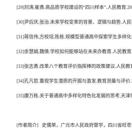
[29]刘涛,崔勇.高品质学校建设的“四川样本”.人民教育.202
[30]尹后庆,张治.未来学校变革的背景、逻辑与趋势.人民教育.
[31]蒋信伟,方校培,陈栋.规模型普通高中探索学生多样化个
[32]余慧娟,魏倩.学校如何能够站在未来办教育.人民教育,20
[33]张志勇.改革八个教育评价指挥棒的政策建议.人民教育,2
[34]孔凡哲.重视学生潜质的开掘与激发.教育测量与评价.20
[35]康万栋.关于普通高中多样化特色化发展的思考.天津师范
[作者简介] 史儒荣，广元市人民政府督学，四川省旺