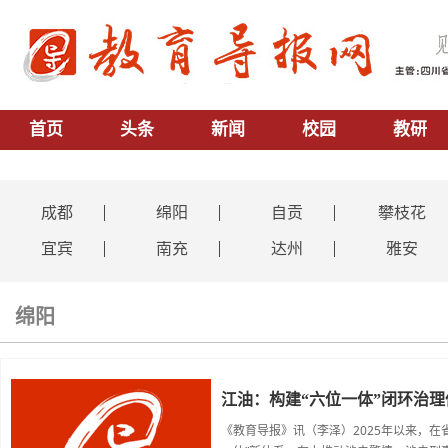
首页
头条
新闻
校园
教研
成都
绵阳
自贡
攀枝花
宜宾
南充
达州
雅安
绵阳
江油：构建“六位一体”闭环治
《教育导报》讯（李泽）2025年以来，