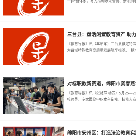
一体”新体系，有力推动涉未警情、涉未刑事
三台县：盘活闲置教育资产 助
《教育导报》讯（羊绍东）三台县锚定特
为县域特殊教育高质量发展筑牢根基。 精准
对标职教新赛道，绵阳市龚春燕
《教育导报》讯（张艳萍 杨茜）5月25
校领导、专家围绕中职本科衔接、技能大赛备
绵阳市安州区：打造法治教育实