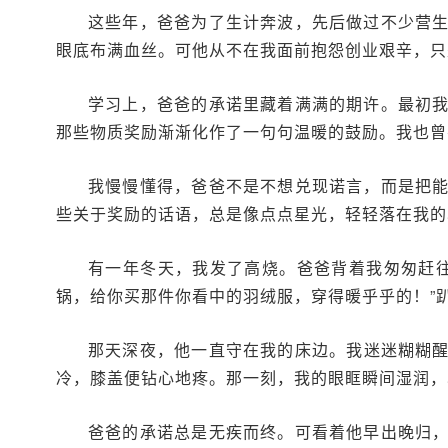
这些年，爸爸为了生计奔波，先后做过不少营
眼底布满血丝。可他从不在我面前抱怨创业艰辛，只
学习上，爸爸的承诺里藏着满满的期许。最初
那些物质奖励渐渐化作了一句句温暖的鼓励。我也曾
我慢慢懂得，爸爸不是不想兑现诺言，而是把
些关于奖励的话语，总是像点点星光，轻轻落在我的
有一年冬天，我发了高烧。爸爸背着我匆匆赶
锅，给你买那件你看中的羽绒服，穿得暖乎乎的！”
那天深夜，他一直守在我的床边。我迷迷糊糊
冷，膝盖便钻心地疼。那一刻，我的眼眶瞬间湿润，
爸爸的承诺总是无疾而终。可看着他早出晚归