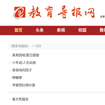
首页
头条
新闻
校园
教
[教育导报网]
>>习作
美育园地|夏日甜甜
少年说|人生如旅
曾祖母的院子
种糖果
学做西红柿炒蛋
看大熊猫去