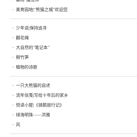
美育园地|“熊猫之城”欢迎您
少年说|保持追寻
翻花绳
大自然的“笔记本”
掰竹笋
植物的诗歌
一只大熊猫的自述
流年信笺|写给十年后的家乡
悦读小屋|《骑鹅旅行记》
绿海明珠——洪雅
风