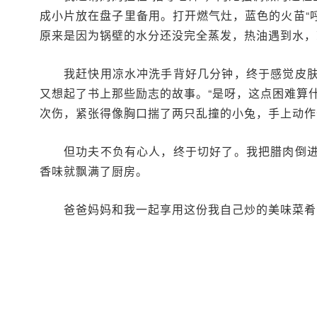
成小片放在盘子里备用。打开燃气灶，蓝色的火苗“
原来是因为锅壁的水分还没完全蒸发，热油遇到水，
我赶快用凉水冲洗手背好几分钟，终于感觉皮
又想起了书上那些励志的故事。“是呀，这点困难算
次伤，紧张得像胸口揣了两只乱撞的小兔，手上动作
但功夫不负有心人，终于切好了。我把腊肉倒
香味就飘满了厨房。
爸爸妈妈和我一起享用这份我自己炒的美味菜肴，